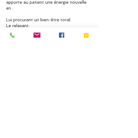
apporte au patient une énergie nouvelle
en :
Lui procurant un bien-être total.
Le relaxant.
Lui apportant détente et bonne humeur.
L'aidant à lutter contre le stress, l'anxiété
et l'état dépressif.
Coordonnées
06 76 86 56 86
energiebyangie@gmail.com
L'Energie By Angie, Rue Principale,
Wintershouse, France